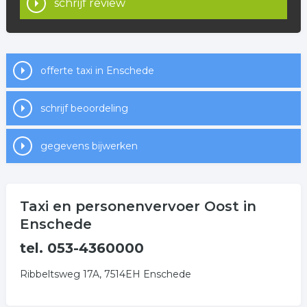
schrijf review
het nu is voor een ritje naar de kapper, café of
discotheek, wij regelen het voor u! Onze chauffeurs zijn
niet alleen geselecteerd op rijvaardigheid, maar
verlenen ook een uitstekende service.
offerte taxi in Enschede
schrijf beoordeling
gegevens bijwerken
Taxi en personenvervoer Oost in
Enschede
tel. 053-4360000
Ribbeltsweg 17A, 7514EH Enschede