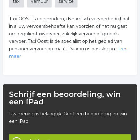
taxi
verhuur
service
Taxi OOST is een modern, dynamisch vervoerbedrijf dat
in al uw vervoersbehoefte kan voorzien of het nu gaat
om regulier taxivervoer, zakelijk vervoer of groep's
vervoer, Taxi Oost; is de specialist op het gebied van
personenvervoer op maat. Daarom is ons slogan :
lees
meer
UW VERVOER ONZE ZORG !
Om u zo snel en veilig mogelijk op plaats van
bestemming te vervoeren beschikken wij over een
Schrijf een beoordeling, win
moderne wagenpark, professionele -en vakbekwame
een iPad
chauffeurs. De service die u van ons kunt verwachten is
Uw mening is belangrijk. Geef een beoordeling en win
dus uitstekend. Eén telefoontje naar onze centrale is
een iPad.
voldoende om verzekerd te zijn van een comfortabele
en veilige reis naar de door u gewenste bestemming.
Wij zijn 7 dagen per week, 24 uur per dag bereikbaar. Of